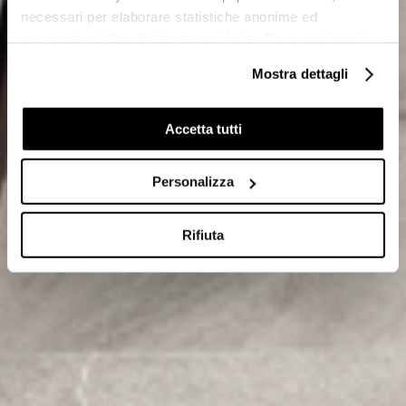
necessari per elaborare statistiche anonime ed
aggregate, al fine di ottimizzare il sito. Per questi cookie
non occorre l’acquisizione del tuo consenso.
Mostra dettagli
Cookie di profilazione/marketing: sono utilizzati, solo
previo tuo consenso, per esaminare le tue abitudini di
navigazione e mostrarti quindi avvisi pubblicitari mirati, in
Accetta tutti
linea con le tue preferenze.
Ti chiediamo di effettuare le tue scelte sull’utilizzo dei
Personalizza
cookie di profilazione, selezionando uno dei bottoni sotto
riportati. Puoi avere maggiori dettagli visionando
l’Informativa estesa cookie. La chiusura del presente
Rifiuta
banner comporterà il permanere dei soli cookie tecnici ed
analytics, per i quali non occorre il tuo consenso. Potrai
comunque modificare le tue scelte in qualsiasi momento,
accedendo al link presente nel footer.