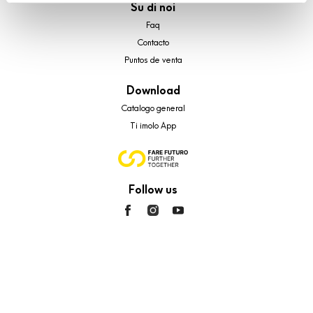
Su di noi
analytics, per i quali non occorre il tuo consenso. Potrai
comunque modificare le tue scelte in qualsiasi momento,
Faq
accedendo al link presente nel footer.
Contacto
Puntos de venta
Download
Catalogo general
Ti imolo App
Follow us
© 2026 - Cooperativa Ceramica d’Imola
P.IVA IT00498281203 C.F. E REG. IMPR. BO 00286900378 R.E.A. BO
5545
Privacy Policy
—
Cookie policy
—
Privacy preferences