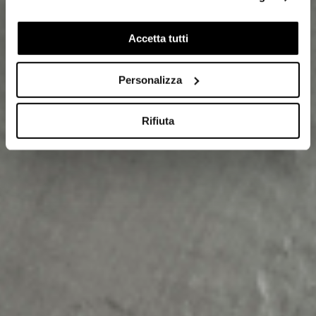
Cookie di profilazione/marketing: sono utilizzati, solo
previo tuo consenso, per esaminare le tue abitudini di
navigazione e mostrarti quindi avvisi pubblicitari mirati, in
Accetta tutti
linea con le tue preferenze.
Ti chiediamo di effettuare le tue scelte sull’utilizzo dei
Personalizza
cookie di profilazione, selezionando uno dei bottoni sotto
riportati. Puoi avere maggiori dettagli visionando
l’Informativa estesa cookie. La chiusura del presente
Rifiuta
banner comporterà il permanere dei soli cookie tecnici ed
analytics, per i quali non occorre il tuo consenso. Potrai
comunque modificare le tue scelte in qualsiasi momento,
accedendo al link presente nel footer.