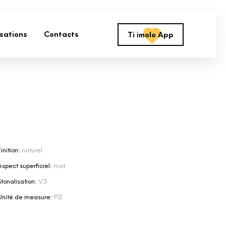
isations
Contacts
Ti imolo App
inition:
naturel
Aspect superficiel:
mat
Stonalisation:
V3
Unité de measure:
PZ