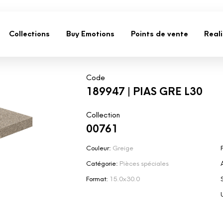
Collections
Buy Emotions
Points de vente
Real
Code
189947 | PIAS GRE L30
Collection
00761
Couleur:
Greige
F
Catégorie:
Pièces spéciales
Format:
15.0x30.0