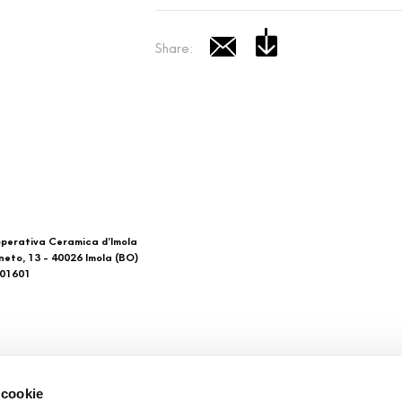
Share:
perativa Ceramica d’Imola
neto, 13 - 40026 Imola (BO)
601601
 di noi
Download
 cookie