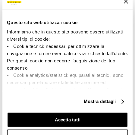
Couleur:
Finition:
Blanc
naturel
Questo sito web utilizza i cookie
Catégorie:
Aspect superficiel:
Pièces spéciales
mat
Informiamo che in questo sito possono essere utilizzati
diversi tipi di cookie:
Format:
Stonalisation:
Cookie tecnici: necessari per ottimizzare la
60.0x60.0
V3
navigazione e fornire eventuali servizi richiesti dall’utente.
Unité de measure:
Per questi cookie non occorre l’acquisizione del tuo
PZ
consenso.
Cookie analytics/statistici: equiparati ai tecnici, sono
necessari per elaborare statistiche anonime ed
aggregate, al fine di ottimizzare il sito. Per questi cookie
non occorre l’acquisizione del tuo consenso.
Share:
Mostra dettagli
Cookie di profilazione/marketing: sono utilizzati, solo
previo tuo consenso, per esaminare le tue abitudini di
navigazione e mostrarti quindi avvisi pubblicitari mirati, in
Accetta tutti
linea con le tue preferenze.
Ti chiediamo di effettuare le tue scelte sull’utilizzo dei