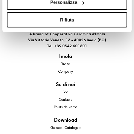
Personalizza
cookie di profilazione, selezionando uno dei bottoni sotto
riportati. Puoi avere maggiori dettagli visionando
l’Informativa estesa cookie. La chiusura del presente
Rifiuta
banner comporterà il permanere dei soli cookie tecnici ed
analytics, per i quali non occorre il tuo consenso. Potrai
A brand of Cooperativa Ceramica d’Imola
Via Vittorio Veneto, 13 - 40026 Imola (BO)
comunque modificare le tue scelte in qualsiasi momento,
Tel: +39 0542 601601
accedendo al link presente nel footer.
Imola
Brand
Company
Su di noi
Faq
Contacts
Points de vente
Download
General Catalogue