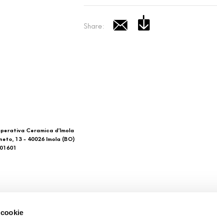
Share:
perativa Ceramica d’Imola
neto, 13 - 40026 Imola (BO)
601601
 di noi
Download
 cookie