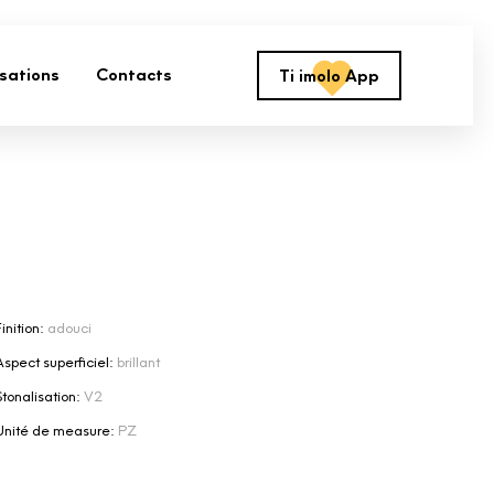
isations
Contacts
Ti imolo App
inition:
adouci
Aspect superficiel:
brillant
Stonalisation:
V2
Unité de measure:
PZ