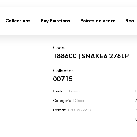
Collections
Buy Emotions
Points de vente
Real
Code
188600 | SNAKE6 278LP
Collection
00715
Couleur:
Blanc
F
Catégorie:
Décor
Format:
120.0x278.0