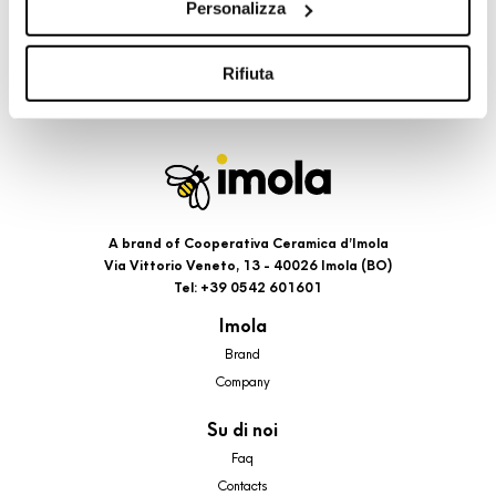
Personalizza
cookie di profilazione, selezionando uno dei bottoni sotto
riportati. Puoi avere maggiori dettagli visionando
l’Informativa estesa cookie. La chiusura del presente
Rifiuta
banner comporterà il permanere dei soli cookie tecnici ed
analytics, per i quali non occorre il tuo consenso. Potrai
comunque modificare le tue scelte in qualsiasi momento,
accedendo al link presente nel footer.
A brand of Cooperativa Ceramica d’Imola
Via Vittorio Veneto, 13 - 40026 Imola (BO)
Tel: +39 0542 601601
Imola
Brand
Company
Su di noi
Faq
Contacts