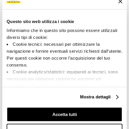
182642 | PIASEN6 60 RM
Collection
Questo sito web utilizza i cookie
00785
Informiamo che in questo sito possono essere utilizzati
diversi tipi di cookie:
Couleur:
Finition:
Cookie tecnici: necessari per ottimizzare la
Beige gris
naturel
navigazione e fornire eventuali servizi richiesti dall’utente.
Catégorie:
Aspect superficiel:
Per questi cookie non occorre l’acquisizione del tuo
Fond
mat
consenso.
Format:
Stonalisation:
Cookie analytics/statistici: equiparati ai tecnici, sono
60.0x60.0
V2
necessari per elaborare statistiche anonime ed
Unité de measure:
aggregate, al fine di ottimizzare il sito. Per questi cookie
MQ
non occorre l’acquisizione del tuo consenso.
Mostra dettagli
Cookie di profilazione/marketing: sono utilizzati, solo
previo tuo consenso, per esaminare le tue abitudini di
navigazione e mostrarti quindi avvisi pubblicitari mirati, in
Accetta tutti
linea con le tue preferenze.
Share:
Ti chiediamo di effettuare le tue scelte sull’utilizzo dei