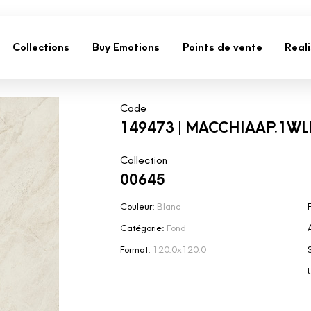
Collections
Buy Emotions
Points de vente
Real
Code
149473 | MACCHIAAP.1WL
Collection
00645
Couleur:
Blanc
F
Catégorie:
Fond
Format:
120.0x120.0