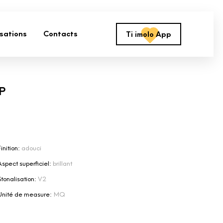
isations
Contacts
Ti imolo App
P
inition:
adouci
Aspect superficiel:
brillant
Stonalisation:
V2
Unité de measure:
MQ