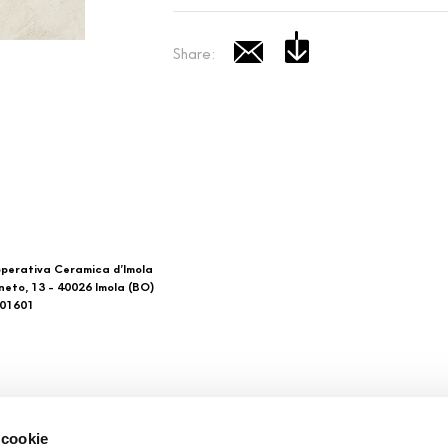
Share:
perativa Ceramica d’Imola
neto, 13 - 40026 Imola (BO)
601601
 di noi
Download
 cookie