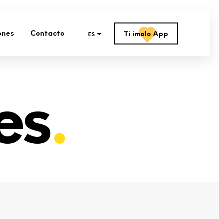
ones
Contacto
Ti imolo App
ES
es
.