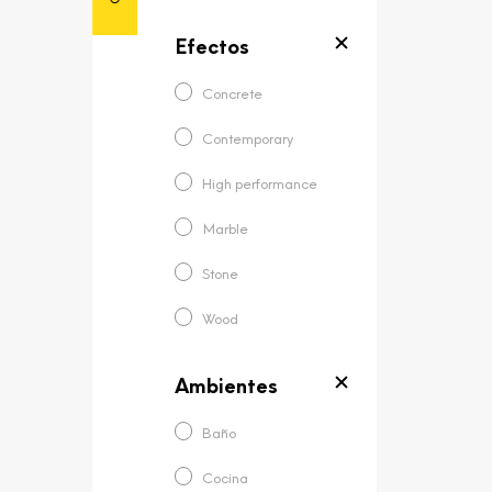
Efectos
Concrete
Contemporary
High performance
Marble
Stone
Wood
Ambientes
Baño
Cocina