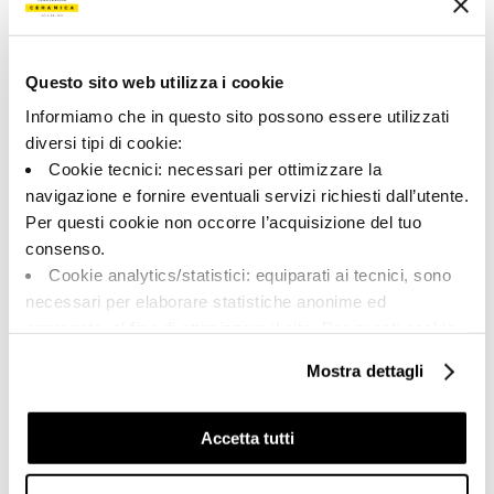
Questo sito web utilizza i cookie
Share:
Informiamo che in questo sito possono essere utilizzati
diversi tipi di cookie:
Cookie tecnici: necessari per ottimizzare la
navigazione e fornire eventuali servizi richiesti dall’utente.
Per questi cookie non occorre l’acquisizione del tuo
consenso.
Cookie analytics/statistici: equiparati ai tecnici, sono
necessari per elaborare statistiche anonime ed
aggregate, al fine di ottimizzare il sito. Per questi cookie
non occorre l’acquisizione del tuo consenso.
A brand of Cooperativa Ceramica d’Imola
Mostra dettagli
Cookie di profilazione/marketing: sono utilizzati, solo
Via Vittorio Veneto, 13 - 40026 Imola (BO)
previo tuo consenso, per esaminare le tue abitudini di
Tel: +39 0542 601601
navigazione e mostrarti quindi avvisi pubblicitari mirati, in
Accetta tutti
Imola
linea con le tue preferenze.
Brand
Ti chiediamo di effettuare le tue scelte sull’utilizzo dei