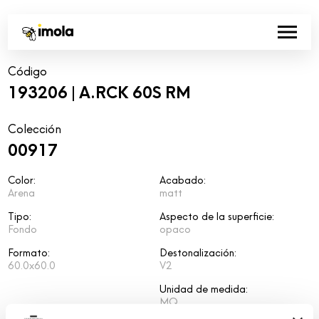
Código
193206 | A.RCK 60S RM
Colección
00917
Color:
Acabado:
Arena
matt
Tipo:
Aspecto de la superficie:
Fondo
opaco
Formato:
Destonalización:
60.0x60.0
V2
Unidad de medida:
MQ