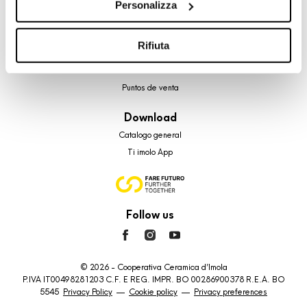
Personalizza
Colecciones
cookie di profilazione, selezionando uno dei bottoni sotto
riportati. Puoi avere maggiori dettagli visionando
Su di noi
l’Informativa estesa cookie. La chiusura del presente
Rifiuta
Faq
banner comporterà il permanere dei soli cookie tecnici ed
Contacto
analytics, per i quali non occorre il tuo consenso. Potrai
Puntos de venta
comunque modificare le tue scelte in qualsiasi momento,
accedendo al link presente nel footer.
Download
Catalogo general
Ti imolo App
Follow us
© 2026 - Cooperativa Ceramica d’Imola
P.IVA IT00498281203 C.F. E REG. IMPR. BO 00286900378 R.E.A. BO
5545
Privacy Policy
—
Cookie policy
—
Privacy preferences