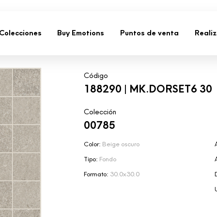
Colecciones
Buy Emotions
Puntos de venta
Reali
Código
188290 | MK.DORSET6 30
Colección
00785
Color:
Beige oscuro
Tipo:
Fondo
Formato:
30.0x30.0