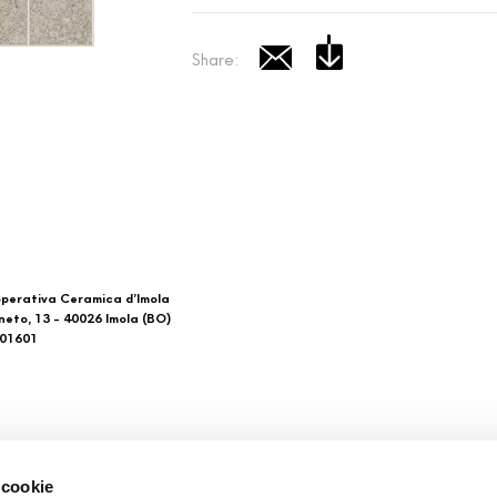
Share:
perativa Ceramica d’Imola
neto, 13 - 40026 Imola (BO)
601601
 di noi
Download
 cookie