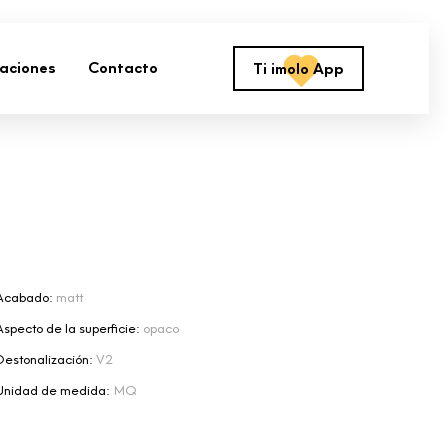
zaciones
Contacto
Ti imolo App
Acabado:
matt
Aspecto de la superficie:
opaco
Destonalización:
V2
Unidad de medida:
MQ