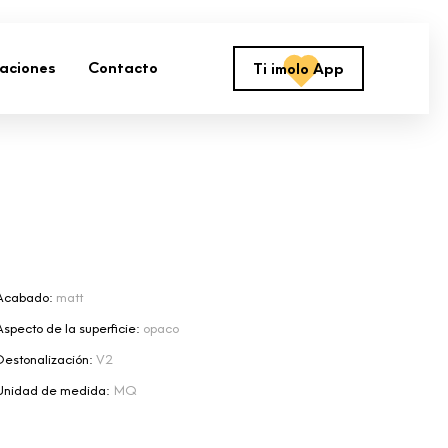
zaciones
Contacto
Ti imolo App
Acabado:
matt
Aspecto de la superficie:
opaco
Destonalización:
V2
Unidad de medida:
MQ