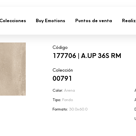
Colecciones
Buy Emotions
Puntos de venta
Reali
Código
177706 | A.UP 36S RM
Colección
00791
Color:
Arena
Tipo:
Fondo
Formato:
30.0x60.0