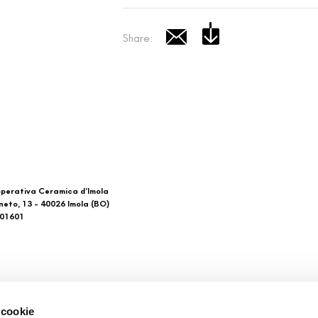
Share:
perativa Ceramica d’Imola
neto, 13 - 40026 Imola (BO)
601601
 di noi
Download
 cookie