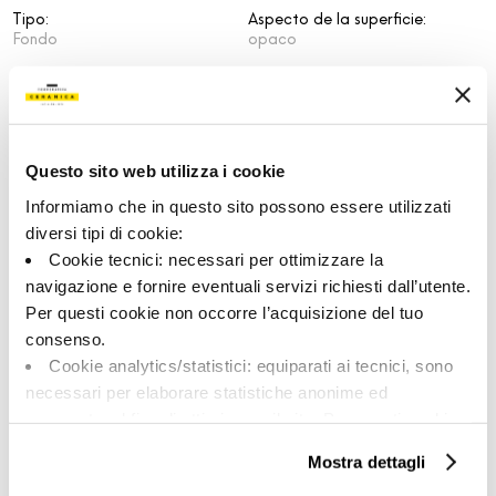
Tipo:
Aspecto de la superficie:
Fondo
opaco
Formato:
Destonalización:
30.0x60.0
V2
Unidad de medida:
MQ
Questo sito web utilizza i cookie
Informiamo che in questo sito possono essere utilizzati
diversi tipi di cookie:
Cookie tecnici: necessari per ottimizzare la
Share:
navigazione e fornire eventuali servizi richiesti dall’utente.
Per questi cookie non occorre l’acquisizione del tuo
consenso.
Cookie analytics/statistici: equiparati ai tecnici, sono
necessari per elaborare statistiche anonime ed
aggregate, al fine di ottimizzare il sito. Per questi cookie
non occorre l’acquisizione del tuo consenso.
Mostra dettagli
Cookie di profilazione/marketing: sono utilizzati, solo