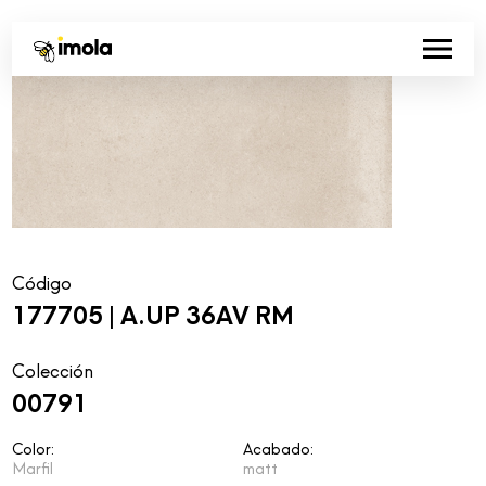
Código
177705 | A.UP 36AV RM
Colección
00791
Color:
Acabado:
Marfil
matt