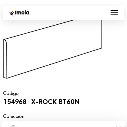
Código
154968 | X-ROCK BT60N
Colección
00652