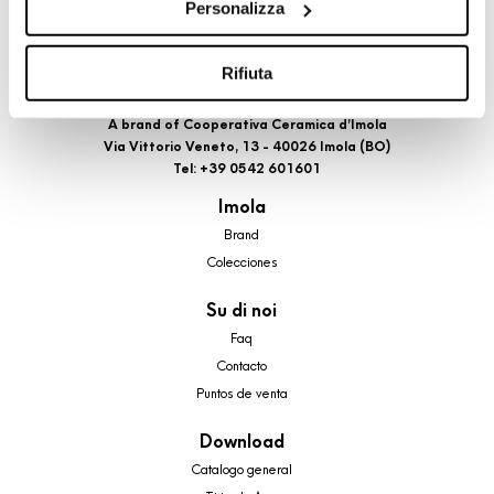
Personalizza
cookie di profilazione, selezionando uno dei bottoni sotto
riportati. Puoi avere maggiori dettagli visionando
l’Informativa estesa cookie. La chiusura del presente
Rifiuta
banner comporterà il permanere dei soli cookie tecnici ed
analytics, per i quali non occorre il tuo consenso. Potrai
A brand of Cooperativa Ceramica d’Imola
Via Vittorio Veneto, 13 - 40026 Imola (BO)
comunque modificare le tue scelte in qualsiasi momento,
Tel: +39 0542 601601
accedendo al link presente nel footer.
Imola
Brand
Colecciones
Su di noi
Faq
Contacto
Puntos de venta
Download
Catalogo general