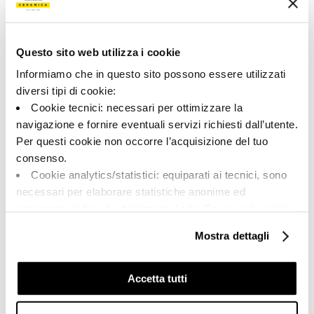
Color:
Acabado:
Negro
matt
Questo sito web utilizza i cookie
Tipo:
Aspecto de la superficie:
Pizas especiales
opaco
Informiamo che in questo sito possono essere utilizzati
diversi tipi di cookie:
Formato:
Destonalización:
Cookie tecnici: necessari per ottimizzare la
6.0x60.0
V2
navigazione e fornire eventuali servizi richiesti dall’utente.
Unidad de medida:
Per questi cookie non occorre l’acquisizione del tuo
PZ
consenso.
Cookie analytics/statistici: equiparati ai tecnici, sono
necessari per elaborare statistiche anonime ed
aggregate, al fine di ottimizzare il sito. Per questi cookie
non occorre l’acquisizione del tuo consenso.
Share:
Mostra dettagli
Cookie di profilazione/marketing: sono utilizzati, solo
previo tuo consenso, per esaminare le tue abitudini di
navigazione e mostrarti quindi avvisi pubblicitari mirati, in
Accetta tutti
linea con le tue preferenze.
Ti chiediamo di effettuare le tue scelte sull’utilizzo dei