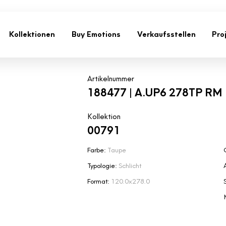
Kollektionen
Buy Emotions
Verkaufsstellen
Pro
Artikelnummer
188477 | A.UP6 278TP RM
Kollektion
00791
Farbe:
Taupe
Typologie:
Schlicht
Format:
120.0x278.0