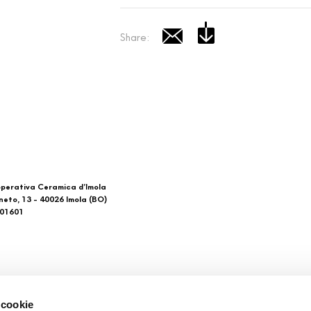
Share:
perativa Ceramica d’Imola
neto, 13 - 40026 Imola (BO)
601601
 di noi
Download
 cookie