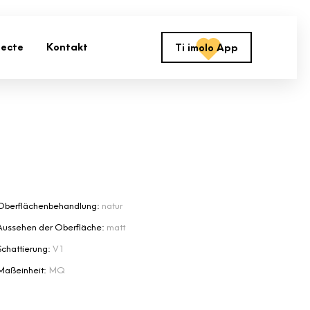
jecte
Kontakt
Ti imolo App
Oberflächenbehandlung:
natur
Aussehen der Oberfläche:
matt
Schattierung:
V1
Maßeinheit:
MQ