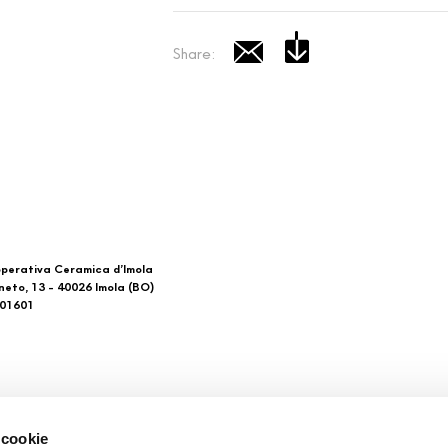
Share:
perativa Ceramica d’Imola
neto, 13 - 40026 Imola (BO)
601601
 di noi
Download
 cookie