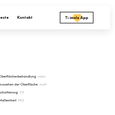
jecte
Kontakt
Ti imolo App
Oberflächenbehandlung:
natur
Aussehen der Oberfläche:
matt
Schattierung:
V3
Maßeinheit:
MQ