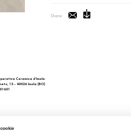
Share:
perativa Ceramica d’Imola
neto, 13 - 40026 Imola (BO)
601601
 di noi
Download
 cookie