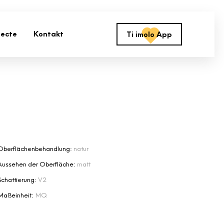
jecte
Kontakt
Ti imolo App
Oberflächenbehandlung:
natur
Aussehen der Oberfläche:
matt
Schattierung:
V2
Maßeinheit:
MQ