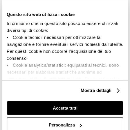
157071 | X-ROCK 60N
Questo sito web utilizza i cookie
Kollektion
Informiamo che in questo sito possono essere utilizzati
00652
diversi tipi di cookie:
Cookie tecnici: necessari per ottimizzare la
Farbe:
Oberflächenbehandlung:
navigazione e fornire eventuali servizi richiesti dall’utente.
Schwarz
natur
Per questi cookie non occorre l’acquisizione del tuo
Typologie:
Aussehen der Oberfläche:
consenso.
Schlicht
matt
Cookie analytics/statistici: equiparati ai tecnici, sono
Format:
Schattierung:
necessari per elaborare statistiche anonime ed
60.0x60.0
V2
aggregate, al fine di ottimizzare il sito. Per questi cookie
Maßeinheit:
non occorre l’acquisizione del tuo consenso.
Mostra dettagli
MQ
Cookie di profilazione/marketing: sono utilizzati, solo
previo tuo consenso, per esaminare le tue abitudini di
navigazione e mostrarti quindi avvisi pubblicitari mirati, in
Accetta tutti
linea con le tue preferenze.
Ti chiediamo di effettuare le tue scelte sull’utilizzo dei
Personalizza
Share:
cookie di profilazione, selezionando uno dei bottoni sotto