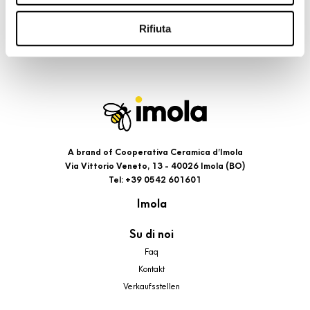
riportati. Puoi avere maggiori dettagli visionando
l’Informativa estesa cookie. La chiusura del presente
Rifiuta
banner comporterà il permanere dei soli cookie tecnici ed
analytics, per i quali non occorre il tuo consenso. Potrai
comunque modificare le tue scelte in qualsiasi momento,
accedendo al link presente nel footer.
A brand of Cooperativa Ceramica d’Imola
Via Vittorio Veneto, 13 - 40026 Imola (BO)
Tel: +39 0542 601601
Imola
Su di noi
Faq
Kontakt
Verkaufsstellen