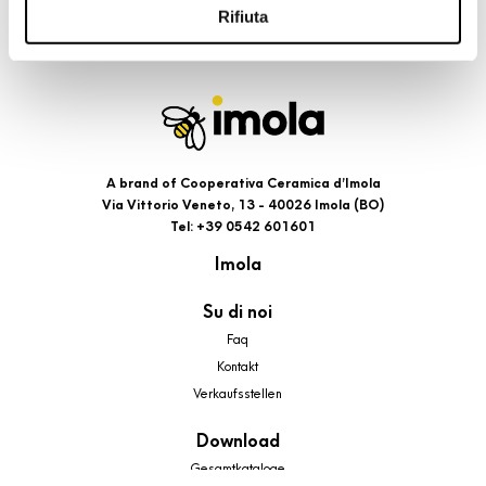
l’Informativa estesa cookie. La chiusura del presente
Rifiuta
banner comporterà il permanere dei soli cookie tecnici ed
analytics, per i quali non occorre il tuo consenso. Potrai
comunque modificare le tue scelte in qualsiasi momento,
accedendo al link presente nel footer.
A brand of Cooperativa Ceramica d’Imola
Via Vittorio Veneto, 13 - 40026 Imola (BO)
Tel: +39 0542 601601
Imola
Su di noi
Faq
Kontakt
Verkaufsstellen
Download
Gesamtkataloge