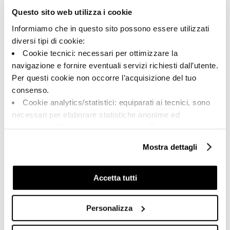
148961 | M2.0 120WL
Questo sito web utilizza i cookie
Informiamo che in questo sito possono essere utilizzati
Kollektion
diversi tipi di cookie:
00308
Cookie tecnici: necessari per ottimizzare la
navigazione e fornire eventuali servizi richiesti dall’utente.
Farbe:
Oberflächenbehandlung:
Per questi cookie non occorre l’acquisizione del tuo
Weiß
poliert
consenso.
Typologie:
Schattierung:
Cookie analytics/statistici: equiparati ai tecnici, sono
Schlicht
V2
necessari per elaborare statistiche anonime ed
Format:
Maßeinheit:
aggregate, al fine di ottimizzare il sito. Per questi cookie
120.0x120.0
MQ
non occorre l’acquisizione del tuo consenso.
Mostra dettagli
Cookie di profilazione/marketing: sono utilizzati, solo
previo tuo consenso, per esaminare le tue abitudini di
navigazione e mostrarti quindi avvisi pubblicitari mirati, in
Accetta tutti
linea con le tue preferenze.
Share:
Ti chiediamo di effettuare le tue scelte sull’utilizzo dei
Personalizza
cookie di profilazione, selezionando uno dei bottoni sotto
riportati. Puoi avere maggiori dettagli visionando