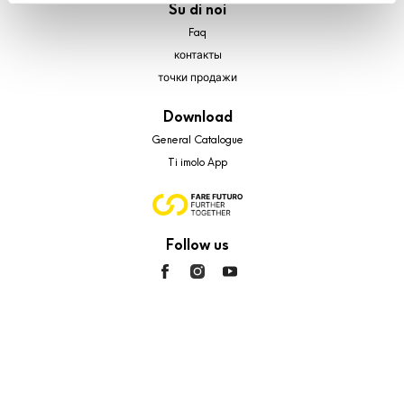
Su di noi
analytics, per i quali non occorre il tuo consenso. Potrai
comunque modificare le tue scelte in qualsiasi momento,
Faq
accedendo al link presente nel footer.
контакты
точки продажи
Download
General Catalogue
Ti imolo App
Follow us
© 2026 - Cooperativa Ceramica d’Imola
P.IVA IT00498281203 C.F. E REG. IMPR. BO 00286900378 R.E.A. BO
5545
Privacy Policy
—
Cookie policy
—
Privacy preferences