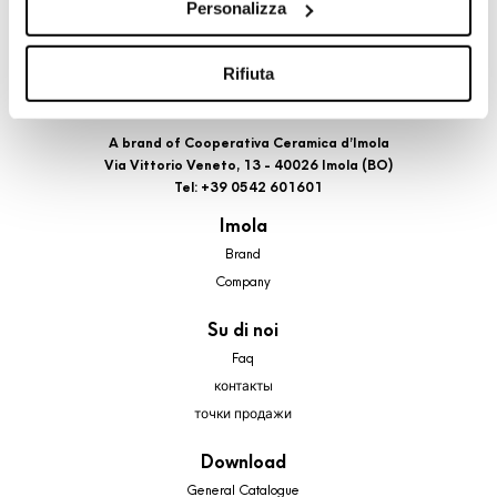
Personalizza
cookie di profilazione, selezionando uno dei bottoni sotto
riportati. Puoi avere maggiori dettagli visionando
l’Informativa estesa cookie. La chiusura del presente
Rifiuta
banner comporterà il permanere dei soli cookie tecnici ed
analytics, per i quali non occorre il tuo consenso. Potrai
A brand of Cooperativa Ceramica d’Imola
comunque modificare le tue scelte in qualsiasi momento,
Via Vittorio Veneto, 13 - 40026 Imola (BO)
accedendo al link presente nel footer.
Tel: +39 0542 601601
Imola
Brand
Company
Su di noi
Faq
контакты
точки продажи
Download
General Catalogue