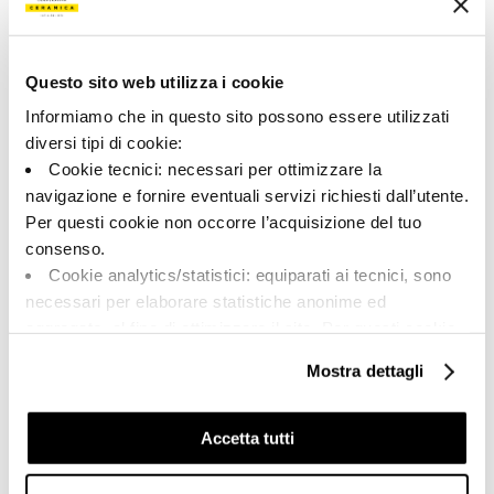
00233
Цвет:
Отделка:
Средний серый
Естественный
Questo sito web utilizza i cookie
Типология:
Внешний вид поверхности:
Informiamo che in questo sito possono essere utilizzati
Специальные элементы
Матовый
diversi tipi di cookie:
Формат:
Разнотон:
Cookie tecnici: necessari per ottimizzare la
120.0x32.5
V1
navigazione e fornire eventuali servizi richiesti dall’utente.
Per questi cookie non occorre l’acquisizione del tuo
Единица измерения:
PZ
consenso.
Cookie analytics/statistici: equiparati ai tecnici, sono
necessari per elaborare statistiche anonime ed
aggregate, al fine di ottimizzare il sito. Per questi cookie
non occorre l’acquisizione del tuo consenso.
Mostra dettagli
Share:
Cookie di profilazione/marketing: sono utilizzati, solo
previo tuo consenso, per esaminare le tue abitudini di
navigazione e mostrarti quindi avvisi pubblicitari mirati, in
Accetta tutti
linea con le tue preferenze.
Ti chiediamo di effettuare le tue scelte sull’utilizzo dei