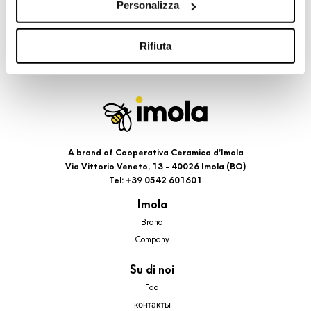
Personalizza
cookie di profilazione, selezionando uno dei bottoni sotto
riportati. Puoi avere maggiori dettagli visionando
l’Informativa estesa cookie. La chiusura del presente
Rifiuta
banner comporterà il permanere dei soli cookie tecnici ed
analytics, per i quali non occorre il tuo consenso. Potrai
comunque modificare le tue scelte in qualsiasi momento,
accedendo al link presente nel footer.
A brand of Cooperativa Ceramica d’Imola
Via Vittorio Veneto, 13 - 40026 Imola (BO)
Tel: +39 0542 601601
Imola
Brand
Company
Su di noi
Faq
контакты