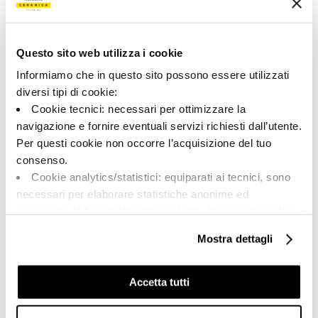
192326 | OXYD 60T RM
Коллекция
Questo sito web utilizza i cookie
00924
Informiamo che in questo sito possono essere utilizzati
diversi tipi di cookie:
Цвет:
Отделка:
Cookie tecnici: necessari per ottimizzare la
Коричневый
Естественный
navigazione e fornire eventuali servizi richiesti dall’utente.
Типология:
Внешний вид поверхности:
Per questi cookie non occorre l’acquisizione del tuo
Фон
Матовый
consenso.
Формат:
Разнотон:
Cookie analytics/statistici: equiparati ai tecnici, sono
60.0x60.0
V2
necessari per elaborare statistiche anonime ed
Единица измерения:
aggregate, al fine di ottimizzare il sito. Per questi cookie
MQ
non occorre l’acquisizione del tuo consenso.
Mostra dettagli
Cookie di profilazione/marketing: sono utilizzati, solo
previo tuo consenso, per esaminare le tue abitudini di
navigazione e mostrarti quindi avvisi pubblicitari mirati, in
Accetta tutti
linea con le tue preferenze.
Share:
Ti chiediamo di effettuare le tue scelte sull’utilizzo dei