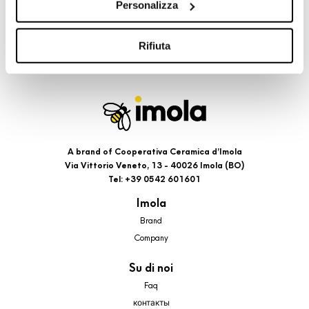
Personalizza
cookie di profilazione, selezionando uno dei bottoni sotto
riportati. Puoi avere maggiori dettagli visionando
l’Informativa estesa cookie. La chiusura del presente
Rifiuta
banner comporterà il permanere dei soli cookie tecnici ed
analytics, per i quali non occorre il tuo consenso. Potrai
comunque modificare le tue scelte in qualsiasi momento,
accedendo al link presente nel footer.
A brand of Cooperativa Ceramica d’Imola
Via Vittorio Veneto, 13 - 40026 Imola (BO)
Tel: +39 0542 601601
Imola
Brand
Company
Su di noi
Faq
контакты