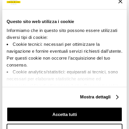
192120 | A.RCK6 120AG RM
Коллекция
Questo sito web utilizza i cookie
00917
Informiamo che in questo sito possono essere utilizzati
diversi tipi di cookie:
Цвет:
Отделка:
Cookie tecnici: necessari per ottimizzare la
Серебристый
Естественный
navigazione e fornire eventuali servizi richiesti dall’utente.
Типология:
Внешний вид поверхности:
Per questi cookie non occorre l’acquisizione del tuo
Фон
Матовый
consenso.
Формат:
Разнотон:
Cookie analytics/statistici: equiparati ai tecnici, sono
120.0x120.0
V2
necessari per elaborare statistiche anonime ed
Единица измерения:
aggregate, al fine di ottimizzare il sito. Per questi cookie
MQ
non occorre l’acquisizione del tuo consenso.
Mostra dettagli
Cookie di profilazione/marketing: sono utilizzati, solo
previo tuo consenso, per esaminare le tue abitudini di
navigazione e mostrarti quindi avvisi pubblicitari mirati, in
Accetta tutti
linea con le tue preferenze.
Share:
Ti chiediamo di effettuare le tue scelte sull’utilizzo dei