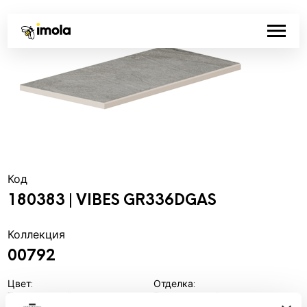
Код
180383 | VIBES GR336DGAS
Коллекция
00792
Цвет:
Отделка:
Темно-серый
Естественный