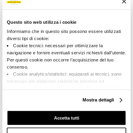
Типология:
Внешний вид поверхности:
Специальные элементы
Матовый
Формат:
Разнотон:
Questo sito web utilizza i cookie
33.0x60.0
V2
Informiamo che in questo sito possono essere utilizzati
Единица измерения:
diversi tipi di cookie:
PZ
Cookie tecnici: necessari per ottimizzare la
navigazione e fornire eventuali servizi richiesti dall’utente.
Per questi cookie non occorre l’acquisizione del tuo
consenso.
Cookie analytics/statistici: equiparati ai tecnici, sono
Share:
necessari per elaborare statistiche anonime ed
aggregate, al fine di ottimizzare il sito. Per questi cookie
non occorre l’acquisizione del tuo consenso.
Mostra dettagli
Cookie di profilazione/marketing: sono utilizzati, solo
previo tuo consenso, per esaminare le tue abitudini di
navigazione e mostrarti quindi avvisi pubblicitari mirati, in
Accetta tutti
linea con le tue preferenze.
Ti chiediamo di effettuare le tue scelte sull’utilizzo dei