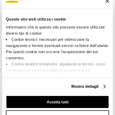
193216 | A.RCK R60CG RM
Collezione
Questo sito web utilizza i cookie
00917
Informiamo che in questo sito possono essere utilizzati
diversi tipi di cookie:
Colore:
Finitura:
Cookie tecnici: necessari per ottimizzare la
Camargue
naturale
navigazione e fornire eventuali servizi richiesti dall’utente.
Tipologia:
Aspetto superficiale:
Per questi cookie non occorre l’acquisizione del tuo
Fondo
opaco
consenso.
Formato:
Stonalizzazione:
Cookie analytics/statistici: equiparati ai tecnici, sono
60.0x60.0
V2
necessari per elaborare statistiche anonime ed
Unità di misura:
aggregate, al fine di ottimizzare il sito. Per questi cookie
MQ
non occorre l’acquisizione del tuo consenso.
Mostra dettagli
Cookie di profilazione/marketing: sono utilizzati, solo
previo tuo consenso, per esaminare le tue abitudini di
navigazione e mostrarti quindi avvisi pubblicitari mirati, in
Accetta tutti
linea con le tue preferenze.
Share:
Ti chiediamo di effettuare le tue scelte sull’utilizzo dei