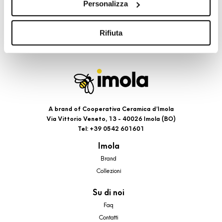
Personalizza
cookie di profilazione, selezionando uno dei bottoni sotto
riportati. Puoi avere maggiori dettagli visionando
l’Informativa estesa cookie. La chiusura del presente
Rifiuta
banner comporterà il permanere dei soli cookie tecnici ed
analytics, per i quali non occorre il tuo consenso. Potrai
comunque modificare le tue scelte in qualsiasi momento,
accedendo al link presente nel footer.
A brand of Cooperativa Ceramica d’Imola
Via Vittorio Veneto, 13 - 40026 Imola (BO)
Tel: +39 0542 601601
Imola
Brand
Collezioni
Su di noi
Faq
Contatti