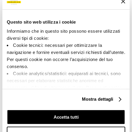
192041 | FIBOSC6 278 RM
Collezione
Questo sito web utilizza i cookie
00785
Informiamo che in questo sito possono essere utilizzati
diversi tipi di cookie:
Colore:
Finitura:
Cookie tecnici: necessari per ottimizzare la
Greige
naturale
navigazione e fornire eventuali servizi richiesti dall’utente.
Tipologia:
Aspetto superficiale:
Per questi cookie non occorre l’acquisizione del tuo
Fondo
opaco
consenso.
Formato:
Stonalizzazione:
Cookie analytics/statistici: equiparati ai tecnici, sono
120.0x278.0
V2
necessari per elaborare statistiche anonime ed
Unità di misura:
aggregate, al fine di ottimizzare il sito. Per questi cookie
MQ
non occorre l’acquisizione del tuo consenso.
Mostra dettagli
Cookie di profilazione/marketing: sono utilizzati, solo
previo tuo consenso, per esaminare le tue abitudini di
navigazione e mostrarti quindi avvisi pubblicitari mirati, in
Accetta tutti
linea con le tue preferenze.
Share:
Ti chiediamo di effettuare le tue scelte sull’utilizzo dei