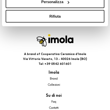
Personalizza
cookie di profilazione, selezionando uno dei bottoni sotto
riportati. Puoi avere maggiori dettagli visionando
l’Informativa estesa cookie. La chiusura del presente
Rifiuta
banner comporterà il permanere dei soli cookie tecnici ed
analytics, per i quali non occorre il tuo consenso. Potrai
comunque modificare le tue scelte in qualsiasi momento,
accedendo al link presente nel footer.
A brand of Cooperativa Ceramica d’Imola
Via Vittorio Veneto, 13 - 40026 Imola (BO)
Tel: +39 0542 601601
Imola
Brand
Collezioni
Su di noi
Faq
Contatti