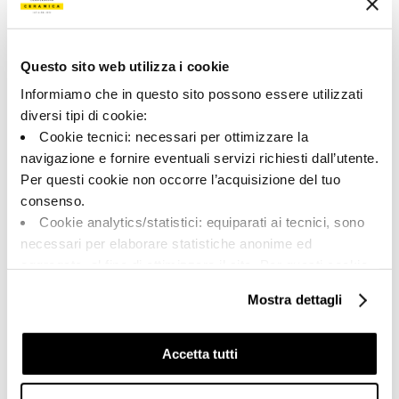
00761
Colore:
Finitura:
Terracotta
naturale
Questo sito web utilizza i cookie
Tipologia:
Aspetto superficiale:
Informiamo che in questo sito possono essere utilizzati
Pezzi Speciali
opaco
diversi tipi di cookie:
Formato:
Stonalizzazione:
Cookie tecnici: necessari per ottimizzare la
15.0x30.0
V3
navigazione e fornire eventuali servizi richiesti dall’utente.
Per questi cookie non occorre l’acquisizione del tuo
Unità di misura:
PZ
consenso.
Cookie analytics/statistici: equiparati ai tecnici, sono
necessari per elaborare statistiche anonime ed
aggregate, al fine di ottimizzare il sito. Per questi cookie
non occorre l’acquisizione del tuo consenso.
Mostra dettagli
Share:
Cookie di profilazione/marketing: sono utilizzati, solo
previo tuo consenso, per esaminare le tue abitudini di
navigazione e mostrarti quindi avvisi pubblicitari mirati, in
Accetta tutti
linea con le tue preferenze.
Ti chiediamo di effettuare le tue scelte sull’utilizzo dei