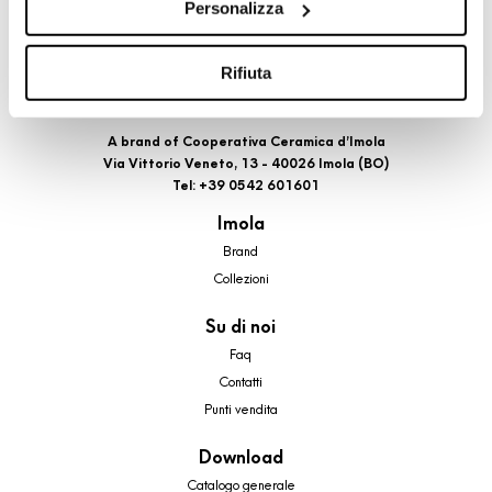
Personalizza
cookie di profilazione, selezionando uno dei bottoni sotto
riportati. Puoi avere maggiori dettagli visionando
l’Informativa estesa cookie. La chiusura del presente
Rifiuta
banner comporterà il permanere dei soli cookie tecnici ed
analytics, per i quali non occorre il tuo consenso. Potrai
A brand of Cooperativa Ceramica d’Imola
comunque modificare le tue scelte in qualsiasi momento,
Via Vittorio Veneto, 13 - 40026 Imola (BO)
accedendo al link presente nel footer.
Tel: +39 0542 601601
Imola
Brand
Collezioni
Su di noi
Faq
Contatti
Punti vendita
Download
Catalogo generale