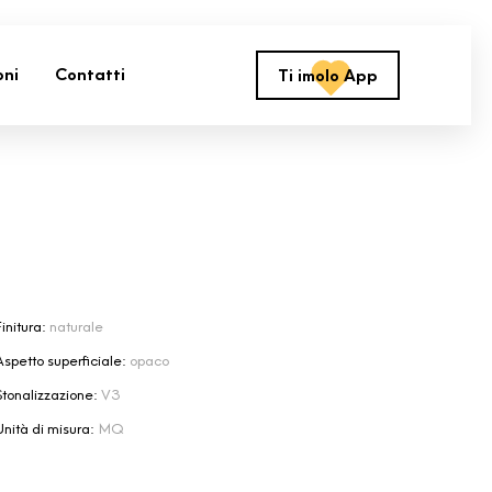
oni
Contatti
Ti imolo App
initura:
naturale
Aspetto superficiale:
opaco
Stonalizzazione:
V3
Unità di misura:
MQ