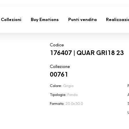
Collezioni
Buy Emotions
Punti vendita
Realizzazi
Codice
176407 | QUAR GRI18 23
Collezione
00761
Colore:
Grigio
F
Tipologia:
Fondo
Formato:
20.0x30.0