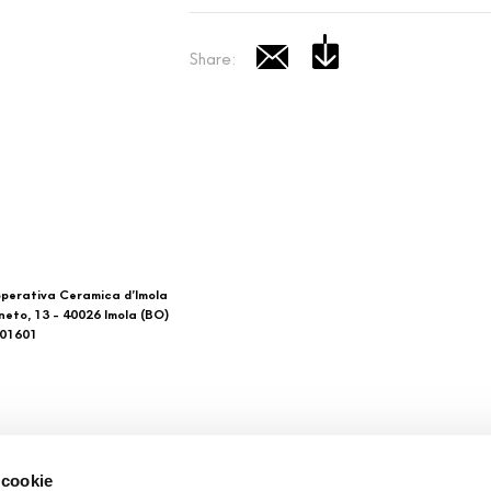
Share:
perativa Ceramica d’Imola
neto, 13 - 40026 Imola (BO)
601601
 di noi
Download
 cookie