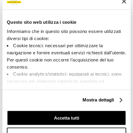
Tipologia:
Aspetto superficiale:
Pezzi Speciali
opaco
Formato:
Stonalizzazione:
6.0x120.0
V2
Questo sito web utilizza i cookie
Unità di misura:
Informiamo che in questo sito possono essere utilizzati
PZ
diversi tipi di cookie:
Cookie tecnici: necessari per ottimizzare la
navigazione e fornire eventuali servizi richiesti dall’utente.
Per questi cookie non occorre l’acquisizione del tuo
consenso.
Share:
Cookie analytics/statistici: equiparati ai tecnici, sono
necessari per elaborare statistiche anonime ed
aggregate, al fine di ottimizzare il sito. Per questi cookie
non occorre l’acquisizione del tuo consenso.
Mostra dettagli
Cookie di profilazione/marketing: sono utilizzati, solo
previo tuo consenso, per esaminare le tue abitudini di
navigazione e mostrarti quindi avvisi pubblicitari mirati, in
Accetta tutti
linea con le tue preferenze.
Ti chiediamo di effettuare le tue scelte sull’utilizzo dei