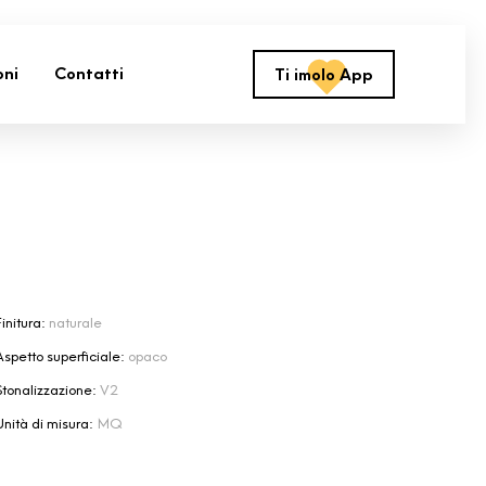
oni
Contatti
Ti imolo App
initura:
naturale
Aspetto superficiale:
opaco
Stonalizzazione:
V2
Unità di misura:
MQ