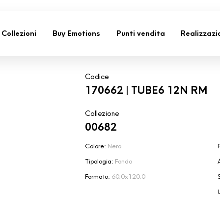
Collezioni
Buy Emotions
Punti vendita
Realizzazi
Codice
170662 | TUBE6 12N RM
Collezione
00682
Colore:
Nero
F
Tipologia:
Fondo
Formato:
60.0x120.0