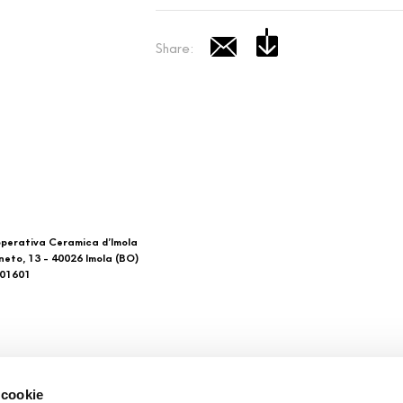
Share:
perativa Ceramica d’Imola
neto, 13 - 40026 Imola (BO)
601601
 di noi
Download
 cookie