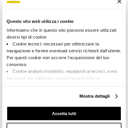
166396 | BLSV 46W RM
Collezione
Questo sito web utilizza i cookie
00712
Informiamo che in questo sito possono essere utilizzati
diversi tipi di cookie:
Colore:
Finitura:
Cookie tecnici: necessari per ottimizzare la
Bianco
naturale
navigazione e fornire eventuali servizi richiesti dall’utente.
Tipologia:
Aspetto superficiale:
Per questi cookie non occorre l’acquisizione del tuo
Fondo
opaco
consenso.
Formato:
Stonalizzazione:
Cookie analytics/statistici: equiparati ai tecnici, sono
40.0x60.0
V2
necessari per elaborare statistiche anonime ed
Unità di misura:
aggregate, al fine di ottimizzare il sito. Per questi cookie
MQ
non occorre l’acquisizione del tuo consenso.
Mostra dettagli
Cookie di profilazione/marketing: sono utilizzati, solo
previo tuo consenso, per esaminare le tue abitudini di
navigazione e mostrarti quindi avvisi pubblicitari mirati, in
Accetta tutti
linea con le tue preferenze.
Share:
Ti chiediamo di effettuare le tue scelte sull’utilizzo dei