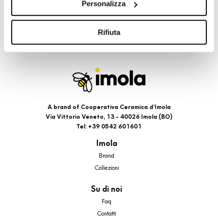
Personalizza
cookie di profilazione, selezionando uno dei bottoni sotto
riportati. Puoi avere maggiori dettagli visionando
l’Informativa estesa cookie. La chiusura del presente
Rifiuta
banner comporterà il permanere dei soli cookie tecnici ed
analytics, per i quali non occorre il tuo consenso. Potrai
comunque modificare le tue scelte in qualsiasi momento,
accedendo al link presente nel footer.
A brand of Cooperativa Ceramica d’Imola
Via Vittorio Veneto, 13 - 40026 Imola (BO)
Tel: +39 0542 601601
Imola
Brand
Collezioni
Su di noi
Faq
Contatti