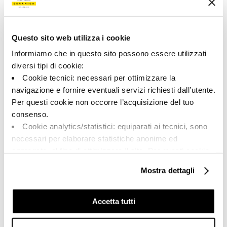
149459 | MUSE 120DG LP
Collezione
Questo sito web utilizza i cookie
00645
Informiamo che in questo sito possono essere utilizzati
diversi tipi di cookie:
Colore:
Finitura:
Cookie tecnici: necessari per ottimizzare la
Grigio scuro
lappato
navigazione e fornire eventuali servizi richiesti dall’utente.
Tipologia:
Aspetto superficiale:
Per questi cookie non occorre l’acquisizione del tuo
Fondo
lucido
consenso.
Formato:
Stonalizzazione:
Cookie analytics/statistici: equiparati ai tecnici, sono
120.0x120.0
V2
necessari per elaborare statistiche anonime ed
Unità di misura:
aggregate, al fine di ottimizzare il sito. Per questi cookie
MQ
non occorre l’acquisizione del tuo consenso.
Mostra dettagli
Cookie di profilazione/marketing: sono utilizzati, solo
previo tuo consenso, per esaminare le tue abitudini di
navigazione e mostrarti quindi avvisi pubblicitari mirati, in
Accetta tutti
linea con le tue preferenze.
Share:
Ti chiediamo di effettuare le tue scelte sull’utilizzo dei