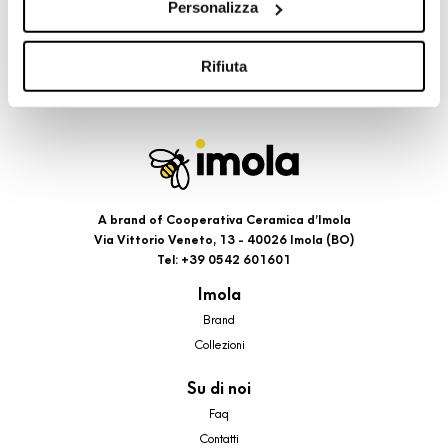
Personalizza
cookie di profilazione, selezionando uno dei bottoni sotto
riportati. Puoi avere maggiori dettagli visionando
l’Informativa estesa cookie. La chiusura del presente
Rifiuta
banner comporterà il permanere dei soli cookie tecnici ed
analytics, per i quali non occorre il tuo consenso. Potrai
comunque modificare le tue scelte in qualsiasi momento,
accedendo al link presente nel footer.
A brand of Cooperativa Ceramica d’Imola
Via Vittorio Veneto, 13 - 40026 Imola (BO)
Tel: +39 0542 601601
Imola
Brand
Collezioni
Su di noi
Faq
Contatti