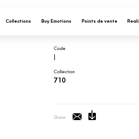
Collections
Buy Emotions
Points de vente
Real
Code
|
Collection
710
Share: