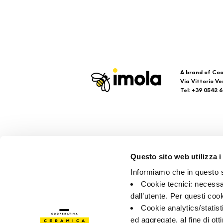
A brand of Coo
Via Vittorio Ve
Tel: +39 0542 
Imola
Su
Questo sito web utilizza i
Brand
Faq
Informiamo che in questo si
Company
Con
Cookie tecnici: necessar
Poin
dall’utente. Per questi coo
Cookie analytics/statist
ed aggregate, al fine di ott