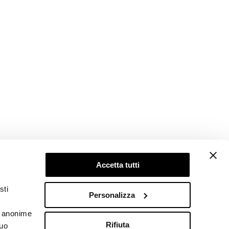
Accetta tutti
Follow us
sti
Personalizza
he anonime
Rifiuta
tuo