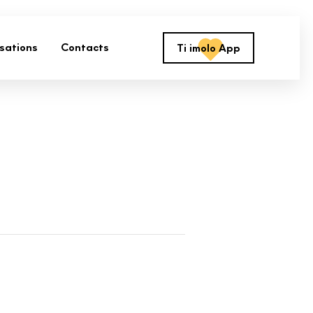
isations
Contacts
Ti imolo App