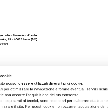
perativa Ceramica d’Imola
neto, 13 - 40026 Imola (BO)
601601
 di noi
Download
 cookie
General Catalogue
to possono essere utilizzati diversi tipi di cookie:
tacts
Ti imolo App
i per ottimizzare la navigazione e fornire eventuali servizi richie
ts de vente
kie non occorre l’acquisizione del tuo consenso.
ici: equiparati ai tecnici, sono necessari per elaborare statistic
imizzare il sito. Per questi cookie non occorre l’acquisizione del 