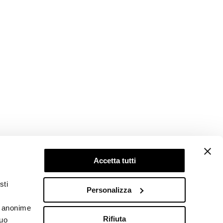
Accetta tutti
Follow us
sti
Personalizza
he anonime
Rifiuta
tuo