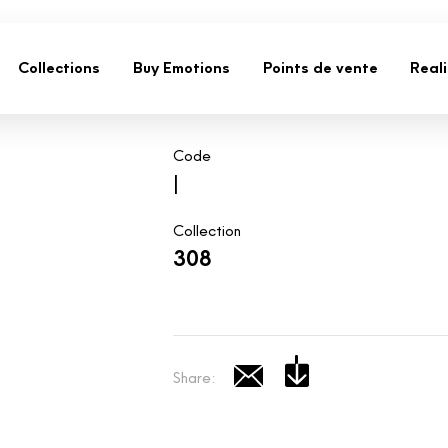
Collections
Buy Emotions
Points de vente
Real
Code
|
Collection
308
Share: