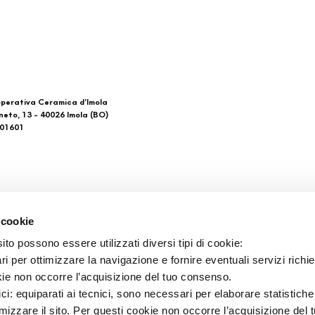
perativa Ceramica d’Imola
neto, 13 - 40026 Imola (BO)
601601
 di noi
Download
 cookie
General Catalogue
to possono essere utilizzati diversi tipi di cookie:
tacts
Ti imolo App
i per ottimizzare la navigazione e fornire eventuali servizi richie
ts de vente
kie non occorre l’acquisizione del tuo consenso.
ici: equiparati ai tecnici, sono necessari per elaborare statistic
imizzare il sito. Per questi cookie non occorre l’acquisizione del 