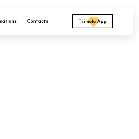
isations
Contacts
Ti imolo App