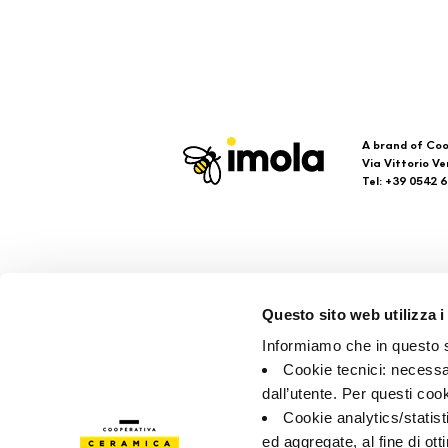
A brand of Coo
Via Vittorio Ve
Tel: +39 0542 
Imola
Su
Questo sito web utilizza i
Brand
Faq
Informiamo che in questo si
Company
Con
Cookie tecnici: necessar
Poin
dall’utente. Per questi coo
Cookie analytics/statist
ed aggregate, al fine di ott