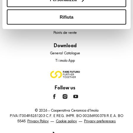
cookie di profilazione, selezionando uno dei bottoni sotto
riportati. Puoi avere maggiori dettagli visionando
Su di noi
l’Informativa estesa cookie. La chiusura del presente
Rifiuta
Faq
banner comporterà il permanere dei soli cookie tecnici ed
Contacts
analytics, per i quali non occorre il tuo consenso. Potrai
Points de vente
comunque modificare le tue scelte in qualsiasi momento,
accedendo al link presente nel footer.
Download
General Catalogue
Ti imolo App
Follow us
© 2026 - Cooperativa Ceramica d’Imola
P.IVA IT00498281203 C.F. E REG. IMPR. BO 00286900378 R.E.A. BO
5545
Privacy Policy
—
Cookie policy
—
Privacy preferences