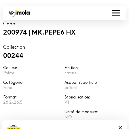
Code
200974 | MK.PEPE6 HX
Collection
00244
Couleur:
Finition:
Poivre
naturel
Catégorie:
Aspect superficiel:
Fond
brillant
Format:
Stonalisation:
28.2x26.5
V1
Unité de measure:
MQ