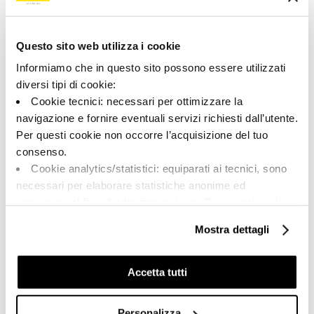
Questo sito web utilizza i cookie
Share:
Informiamo che in questo sito possono essere utilizzati
diversi tipi di cookie:
Cookie tecnici: necessari per ottimizzare la
navigazione e fornire eventuali servizi richiesti dall’utente.
Per questi cookie non occorre l’acquisizione del tuo
consenso.
Cookie analytics/statistici: equiparati ai tecnici, sono
necessari per elaborare statistiche anonime ed
aggregate, al fine di ottimizzare il sito. Per questi cookie
non occorre l’acquisizione del tuo consenso.
A brand of Cooperativa Ceramica d’Imola
Mostra dettagli
Via Vittorio Veneto, 13 - 40026 Imola (BO)
Cookie di profilazione/marketing: sono utilizzati, solo
Tel: +39 0542 601601
previo tuo consenso, per esaminare le tue abitudini di
navigazione e mostrarti quindi avvisi pubblicitari mirati, in
Imola
Accetta tutti
linea con le tue preferenze.
Brand
Ti chiediamo di effettuare le tue scelte sull’utilizzo dei
Company
Personalizza