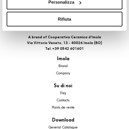
Personalizza
cookie di profilazione, selezionando uno dei bottoni sotto
riportati. Puoi avere maggiori dettagli visionando
l’Informativa estesa cookie. La chiusura del presente
Rifiuta
banner comporterà il permanere dei soli cookie tecnici ed
analytics, per i quali non occorre il tuo consenso. Potrai
A brand of Cooperativa Ceramica d’Imola
comunque modificare le tue scelte in qualsiasi momento,
Via Vittorio Veneto, 13 - 40026 Imola (BO)
accedendo al link presente nel footer.
Tel: +39 0542 601601
Imola
Brand
Company
Su di noi
Faq
Contacts
Points de vente
Download
General Catalogue