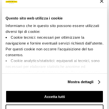
00243
Couleur:
Finition:
Blanc
naturel
Questo sito web utilizza i cookie
Catégorie:
Aspect superficiel:
Informiamo che in questo sito possono essere utilizzati
Pièces spéciales
mat
diversi tipi di cookie:
Format:
Stonalisation:
Cookie tecnici: necessari per ottimizzare la
6.0x120.0
V2
navigazione e fornire eventuali servizi richiesti dall’utente.
Per questi cookie non occorre l’acquisizione del tuo
Unité de measure:
PZ
consenso.
Cookie analytics/statistici: equiparati ai tecnici, sono
necessari per elaborare statistiche anonime ed
aggregate, al fine di ottimizzare il sito. Per questi cookie
non occorre l’acquisizione del tuo consenso.
Mostra dettagli
Share:
Cookie di profilazione/marketing: sono utilizzati, solo
previo tuo consenso, per esaminare le tue abitudini di
navigazione e mostrarti quindi avvisi pubblicitari mirati, in
Accetta tutti
linea con le tue preferenze.
Ti chiediamo di effettuare le tue scelte sull’utilizzo dei