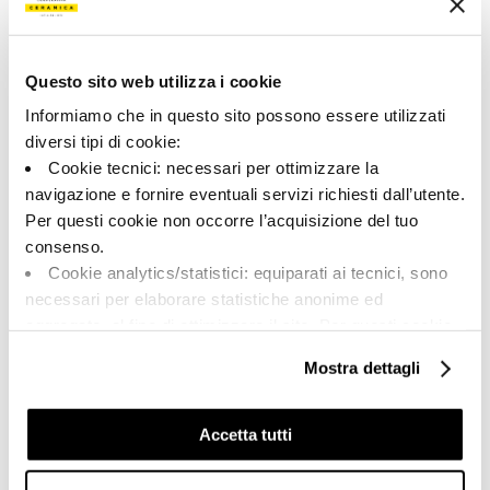
00233
Couleur:
Finition:
Beige
poli
Questo sito web utilizza i cookie
Catégorie:
Aspect superficiel:
Informiamo che in questo sito possono essere utilizzati
Pièces spéciales
brillant
diversi tipi di cookie:
Format:
Stonalisation:
Cookie tecnici: necessari per ottimizzare la
6.0x120.0
V1
navigazione e fornire eventuali servizi richiesti dall’utente.
Per questi cookie non occorre l’acquisizione del tuo
Unité de measure:
PZ
consenso.
Cookie analytics/statistici: equiparati ai tecnici, sono
necessari per elaborare statistiche anonime ed
aggregate, al fine di ottimizzare il sito. Per questi cookie
non occorre l’acquisizione del tuo consenso.
Mostra dettagli
Share:
Cookie di profilazione/marketing: sono utilizzati, solo
previo tuo consenso, per esaminare le tue abitudini di
navigazione e mostrarti quindi avvisi pubblicitari mirati, in
Accetta tutti
linea con le tue preferenze.
Ti chiediamo di effettuare le tue scelte sull’utilizzo dei