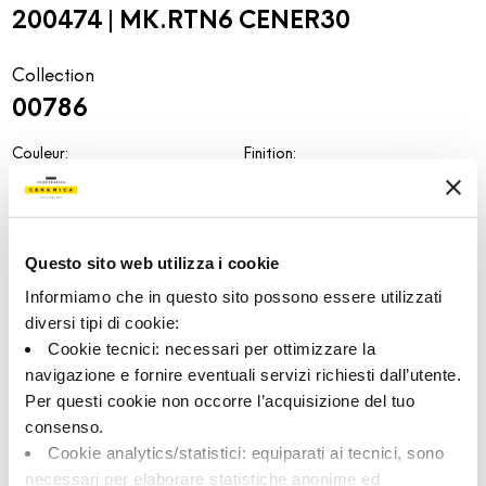
200474 | MK.RTN6 CENER30
Collection
00786
Couleur:
Finition:
Cendre
naturel
Catégorie:
Aspect superficiel:
Fond
mat
Questo sito web utilizza i cookie
Format:
Stonalisation:
30.0x30.0
V1
Informiamo che in questo sito possono essere utilizzati
Unité de measure:
diversi tipi di cookie:
MQ
Cookie tecnici: necessari per ottimizzare la
navigazione e fornire eventuali servizi richiesti dall’utente.
Per questi cookie non occorre l’acquisizione del tuo
consenso.
Cookie analytics/statistici: equiparati ai tecnici, sono
Share:
necessari per elaborare statistiche anonime ed