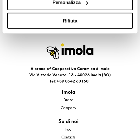
Personalizza
cookie di profilazione, selezionando uno dei bottoni sotto
riportati. Puoi avere maggiori dettagli visionando
l’Informativa estesa cookie. La chiusura del presente
Rifiuta
banner comporterà il permanere dei soli cookie tecnici ed
analytics, per i quali non occorre il tuo consenso. Potrai
comunque modificare le tue scelte in qualsiasi momento,
accedendo al link presente nel footer.
A brand of Cooperativa Ceramica d’Imola
Via Vittorio Veneto, 13 - 40026 Imola (BO)
Tel: +39 0542 601601
Imola
Brand
Company
Su di noi
Faq
Contacts