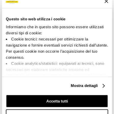
200131 | MALTO6 SL 2012
Collection
Questo sito web utilizza i cookie
00237
Informiamo che in questo sito possono essere utilizzati
diversi tipi di cookie:
Couleur:
Finition:
Cookie tecnici: necessari per ottimizzare la
Beige
naturel
navigazione e fornire eventuali servizi richiesti dall’utente.
Catégorie:
Aspect superficiel:
Per questi cookie non occorre l’acquisizione del tuo
Fond
mat
consenso.
Format:
Stonalisation:
Cookie analytics/statistici: equiparati ai tecnici, sono
20.0x120.0
V2
necessari per elaborare statistiche anonime ed
Unité de measure:
aggregate, al fine di ottimizzare il sito. Per questi cookie
MQ
non occorre l’acquisizione del tuo consenso.
Mostra dettagli
Cookie di profilazione/marketing: sono utilizzati, solo
previo tuo consenso, per esaminare le tue abitudini di
navigazione e mostrarti quindi avvisi pubblicitari mirati, in
Accetta tutti
linea con le tue preferenze.
Share:
Ti chiediamo di effettuare le tue scelte sull’utilizzo dei