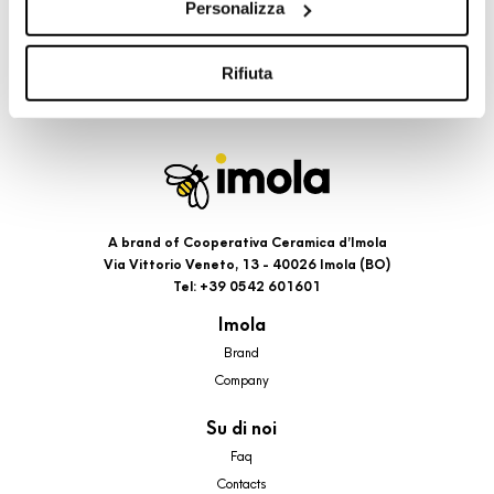
Personalizza
cookie di profilazione, selezionando uno dei bottoni sotto
riportati. Puoi avere maggiori dettagli visionando
l’Informativa estesa cookie. La chiusura del presente
Rifiuta
banner comporterà il permanere dei soli cookie tecnici ed
analytics, per i quali non occorre il tuo consenso. Potrai
comunque modificare le tue scelte in qualsiasi momento,
accedendo al link presente nel footer.
A brand of Cooperativa Ceramica d’Imola
Via Vittorio Veneto, 13 - 40026 Imola (BO)
Tel: +39 0542 601601
Imola
Brand
Company
Su di noi
Faq
Contacts