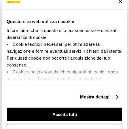
200115 | RTN LAVAG120 RM
Collection
Questo sito web utilizza i cookie
00786
Informiamo che in questo sito possono essere utilizzati
diversi tipi di cookie:
Couleur:
Finition:
Cookie tecnici: necessari per ottimizzare la
Ardoise
naturel
navigazione e fornire eventuali servizi richiesti dall’utente.
Catégorie:
Aspect superficiel:
Per questi cookie non occorre l’acquisizione del tuo
Fond
mat
consenso.
Format:
Stonalisation:
Cookie analytics/statistici: equiparati ai tecnici, sono
120.0x120.0
V1
necessari per elaborare statistiche anonime ed
Unité de measure:
aggregate, al fine di ottimizzare il sito. Per questi cookie
MQ
non occorre l’acquisizione del tuo consenso.
Mostra dettagli
Cookie di profilazione/marketing: sono utilizzati, solo
previo tuo consenso, per esaminare le tue abitudini di
navigazione e mostrarti quindi avvisi pubblicitari mirati, in
Accetta tutti
linea con le tue preferenze.
Share:
Ti chiediamo di effettuare le tue scelte sull’utilizzo dei