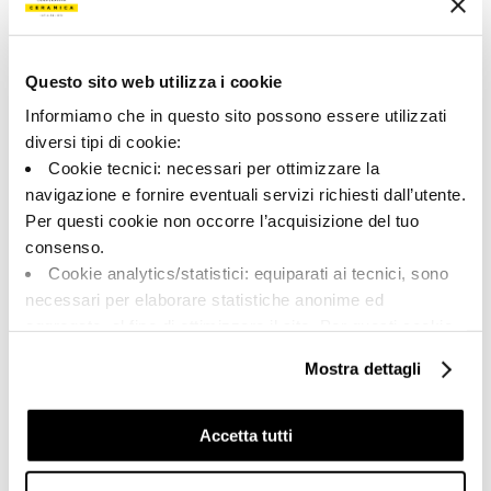
194472 | REPLAY BT120BN
Collection
Questo sito web utilizza i cookie
00923
Informiamo che in questo sito possono essere utilizzati
diversi tipi di cookie:
Couleur:
Finition:
Cookie tecnici: necessari per ottimizzare la
Bone
naturel
navigazione e fornire eventuali servizi richiesti dall’utente.
Catégorie:
Aspect superficiel:
Per questi cookie non occorre l’acquisizione del tuo
Pièces spéciales
mat
consenso.
Format:
Stonalisation:
Cookie analytics/statistici: equiparati ai tecnici, sono
6.0x120.0
V2
necessari per elaborare statistiche anonime ed
Unité de measure:
aggregate, al fine di ottimizzare il sito. Per questi cookie
PZ
non occorre l’acquisizione del tuo consenso.
Mostra dettagli
Cookie di profilazione/marketing: sono utilizzati, solo
previo tuo consenso, per esaminare le tue abitudini di
navigazione e mostrarti quindi avvisi pubblicitari mirati, in
Accetta tutti
linea con le tue preferenze.
Share:
Ti chiediamo di effettuare le tue scelte sull’utilizzo dei