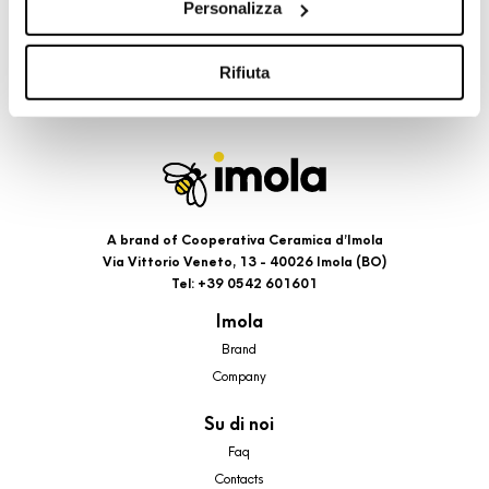
Personalizza
cookie di profilazione, selezionando uno dei bottoni sotto
riportati. Puoi avere maggiori dettagli visionando
l’Informativa estesa cookie. La chiusura del presente
Rifiuta
banner comporterà il permanere dei soli cookie tecnici ed
analytics, per i quali non occorre il tuo consenso. Potrai
comunque modificare le tue scelte in qualsiasi momento,
accedendo al link presente nel footer.
A brand of Cooperativa Ceramica d’Imola
Via Vittorio Veneto, 13 - 40026 Imola (BO)
Tel: +39 0542 601601
Imola
Brand
Company
Su di noi
Faq
Contacts