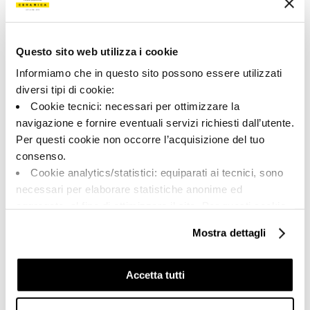
193170 | A.RCK 36G RM
Collection
Questo sito web utilizza i cookie
00917
Informiamo che in questo sito possono essere utilizzati
diversi tipi di cookie:
Couleur:
Finition:
Cookie tecnici: necessari per ottimizzare la
Gris
naturel
navigazione e fornire eventuali servizi richiesti dall’utente.
Catégorie:
Aspect superficiel:
Per questi cookie non occorre l’acquisizione del tuo
Fond
mat
consenso.
Format:
Stonalisation:
Cookie analytics/statistici: equiparati ai tecnici, sono
30.0x60.0
V2
necessari per elaborare statistiche anonime ed
Unité de measure:
aggregate, al fine di ottimizzare il sito. Per questi cookie
MQ
non occorre l’acquisizione del tuo consenso.
Mostra dettagli
Cookie di profilazione/marketing: sono utilizzati, solo
previo tuo consenso, per esaminare le tue abitudini di
navigazione e mostrarti quindi avvisi pubblicitari mirati, in
Accetta tutti
linea con le tue preferenze.
Share:
Ti chiediamo di effettuare le tue scelte sull’utilizzo dei