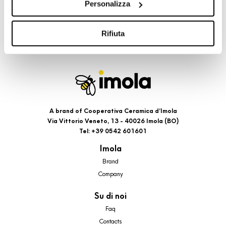
Personalizza
cookie di profilazione, selezionando uno dei bottoni sotto
riportati. Puoi avere maggiori dettagli visionando
l’Informativa estesa cookie. La chiusura del presente
Rifiuta
banner comporterà il permanere dei soli cookie tecnici ed
analytics, per i quali non occorre il tuo consenso. Potrai
comunque modificare le tue scelte in qualsiasi momento,
accedendo al link presente nel footer.
A brand of Cooperativa Ceramica d’Imola
Via Vittorio Veneto, 13 - 40026 Imola (BO)
Tel: +39 0542 601601
Imola
Brand
Company
Su di noi
Faq
Contacts