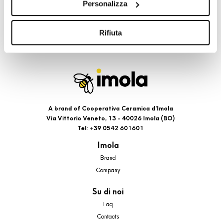
Personalizza
cookie di profilazione, selezionando uno dei bottoni sotto
riportati. Puoi avere maggiori dettagli visionando
l’Informativa estesa cookie. La chiusura del presente
Rifiuta
banner comporterà il permanere dei soli cookie tecnici ed
analytics, per i quali non occorre il tuo consenso. Potrai
comunque modificare le tue scelte in qualsiasi momento,
accedendo al link presente nel footer.
A brand of Cooperativa Ceramica d’Imola
Via Vittorio Veneto, 13 - 40026 Imola (BO)
Tel: +39 0542 601601
Imola
Brand
Company
Su di noi
Faq
Contacts