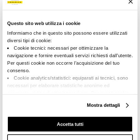
192287 | REPLAY 36WX RM
Collection
Questo sito web utilizza i cookie
00923
Informiamo che in questo sito possono essere utilizzati
diversi tipi di cookie:
Couleur:
Finition:
Cookie tecnici: necessari per ottimizzare la
Blanc pur
naturel
navigazione e fornire eventuali servizi richiesti dall’utente.
Catégorie:
Aspect superficiel:
Per questi cookie non occorre l’acquisizione del tuo
Fond
mat
consenso.
Format:
Stonalisation:
Cookie analytics/statistici: equiparati ai tecnici, sono
30.0x60.0
V2
necessari per elaborare statistiche anonime ed
Unité de measure:
aggregate, al fine di ottimizzare il sito. Per questi cookie
MQ
non occorre l’acquisizione del tuo consenso.
Mostra dettagli
Cookie di profilazione/marketing: sono utilizzati, solo
previo tuo consenso, per esaminare le tue abitudini di
navigazione e mostrarti quindi avvisi pubblicitari mirati, in
Accetta tutti
linea con le tue preferenze.
Share:
Ti chiediamo di effettuare le tue scelte sull’utilizzo dei