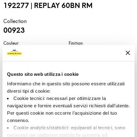
192277 | REPLAY 60BN RM
Collection
00923
Couleur:
Finition:
Bone
naturel
Catégorie:
Aspect superficiel:
Fond
mat
Questo sito web utilizza i cookie
Format:
Stonalisation:
60.0x60.0
V2
Informiamo che in questo sito possono essere utilizzati
Unité de measure:
diversi tipi di cookie:
MQ
Cookie tecnici: necessari per ottimizzare la
navigazione e fornire eventuali servizi richiesti dall’utente.
Per questi cookie non occorre l’acquisizione del tuo
consenso.
Cookie analytics/statistici: equiparati ai tecnici, sono
Share:
necessari per elaborare statistiche anonime ed