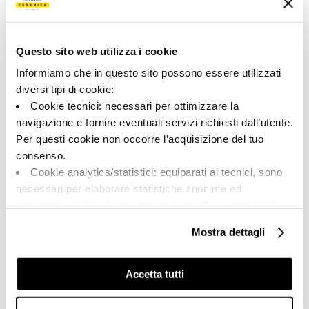
Couleur:
Finition:
Beige
naturel
Catégorie:
Aspect superficiel:
Pièces spéciales
mat
Questo sito web utilizza i cookie
Informiamo che in questo sito possono essere utilizzati
Format:
Stonalisation:
30.0x120.0
V2
diversi tipi di cookie:
Cookie tecnici: necessari per ottimizzare la
Unité de measure:
PZ
navigazione e fornire eventuali servizi richiesti dall’utente.
Per questi cookie non occorre l’acquisizione del tuo
consenso.
Cookie analytics/statistici: equiparati ai tecnici, sono
necessari per elaborare statistiche anonime ed
Share:
aggregate, al fine di ottimizzare il sito. Per questi cookie
non occorre l’acquisizione del tuo consenso.
Mostra dettagli
Cookie di profilazione/marketing: sono utilizzati, solo
previo tuo consenso, per esaminare le tue abitudini di
navigazione e mostrarti quindi avvisi pubblicitari mirati, in
Accetta tutti
linea con le tue preferenze.
Ti chiediamo di effettuare le tue scelte sull’utilizzo dei