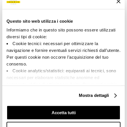
Fond
mat
Format:
Stonalisation:
120.0x278.0
V1
Questo sito web utilizza i cookie
Unité de measure:
Informiamo che in questo sito possono essere utilizzati
MQ
diversi tipi di cookie:
Cookie tecnici: necessari per ottimizzare la
navigazione e fornire eventuali servizi richiesti dall’utente.
Per questi cookie non occorre l’acquisizione del tuo
consenso.
Share:
Cookie analytics/statistici: equiparati ai tecnici, sono
necessari per elaborare statistiche anonime ed
aggregate, al fine di ottimizzare il sito. Per questi cookie
non occorre l’acquisizione del tuo consenso.
Mostra dettagli
Cookie di profilazione/marketing: sono utilizzati, solo
previo tuo consenso, per esaminare le tue abitudini di
navigazione e mostrarti quindi avvisi pubblicitari mirati, in
Accetta tutti
linea con le tue preferenze.
Ti chiediamo di effettuare le tue scelte sull’utilizzo dei