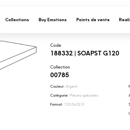
Collections
Buy Emotions
Points de vente
Real
Code
188332 | SOAPST G120
Collection
00785
Couleur:
Argent
F
Catégorie:
Pièces spéciales
Format:
120.0x32.5