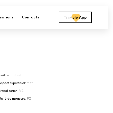
isations
Contacts
Ti imolo App
inition:
naturel
Aspect superficiel:
mat
Stonalisation:
V2
Unité de measure:
PZ