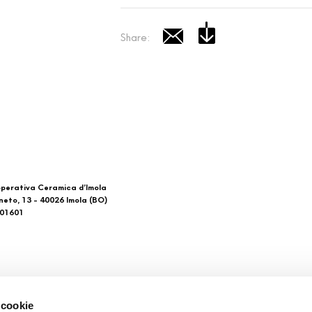
Share:
perativa Ceramica d’Imola
neto, 13 - 40026 Imola (BO)
601601
 di noi
Download
 cookie