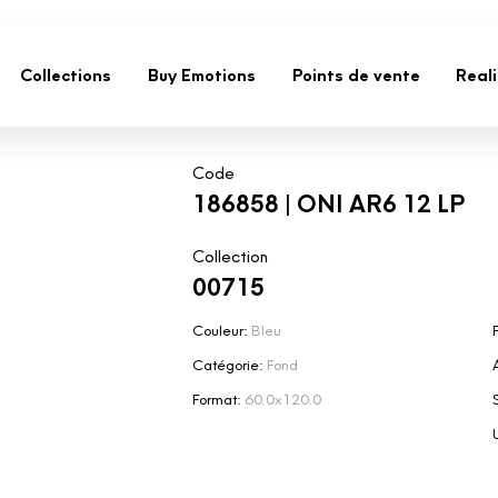
Collections
Buy Emotions
Points de vente
Real
Code
186858 | ONI AR6 12 LP
Collection
00715
Couleur:
Bleu
F
Catégorie:
Fond
Format:
60.0x120.0