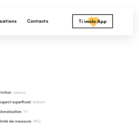
isations
Contacts
Ti imolo App
inition:
adouci
Aspect superficiel:
brillant
Stonalisation:
V1
Unité de measure:
MQ