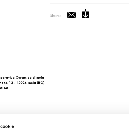
Share:
perativa Ceramica d’Imola
neto, 13 - 40026 Imola (BO)
601601
 di noi
Download
 cookie