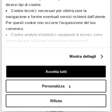
diversi tipi di cookie:
Cookie tecnici: necessari per ottimizzare la
navigazione e fornire eventuali servizi richiesti dall’utente.
Per questi cookie non occorre l’acquisizione del tuo
A brand of Cooperativa Ceramica d’Imola
consenso.
Via Vittorio Veneto, 13 - 40026 Imola (BO)
Cookie analytics/statistici: equiparati ai tecnici, sono
Tel: +39 0542 601601
necessari per elaborare statistiche anonime ed
Imola
aggregate, al fine di ottimizzare il sito. Per questi cookie
non occorre l’acquisizione del tuo consenso.
Brand
Mostra dettagli
Cookie di profilazione/marketing: sono utilizzati, solo
Company
previo tuo consenso, per esaminare le tue abitudini di
Su di noi
navigazione e mostrarti quindi avvisi pubblicitari mirati, in
Accetta tutti
Faq
linea con le tue preferenze.
Ti chiediamo di effettuare le tue scelte sull’utilizzo dei
Contacts
Personalizza
cookie di profilazione, selezionando uno dei bottoni sotto
Points de vente
riportati. Puoi avere maggiori dettagli visionando
Download
l’Informativa estesa cookie. La chiusura del presente
Rifiuta
General Catalogue
banner comporterà il permanere dei soli cookie tecnici ed
Ti imolo App