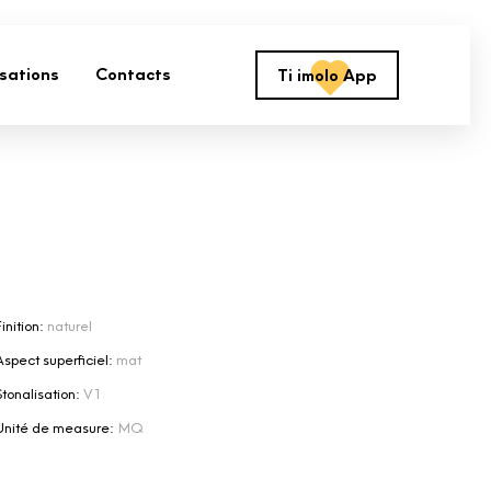
isations
Contacts
Ti imolo App
inition:
naturel
Aspect superficiel:
mat
Stonalisation:
V1
Unité de measure:
MQ