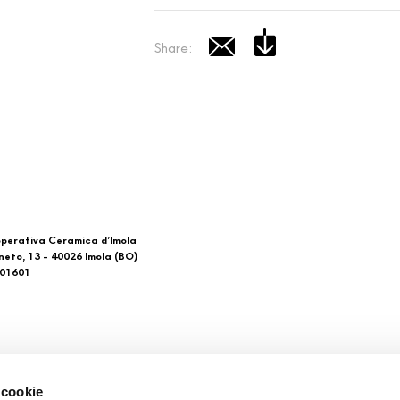
Share:
perativa Ceramica d’Imola
neto, 13 - 40026 Imola (BO)
601601
 di noi
Download
 cookie