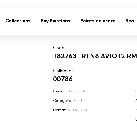
Collections
Buy Emotions
Points de vente
Real
Code
182763 | RTN6 AVIO12 RM
Collection
00786
Couleur:
Bleu pétrole
F
Catégorie:
Fond
Format:
60.0x120.0